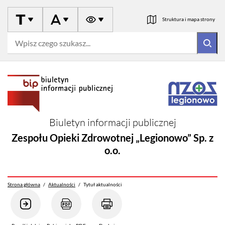
Przejdź
do
Struktura i mapa strony
treści
Szukaj
Biuletyn informacji publicznej
Zespołu Opieki Zdrowotnej „Legionowo” Sp. z
o.o.
Strona główna
/
Aktualności
/
Tytuł aktualności